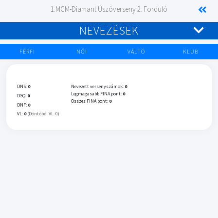
1.MCM-Diamant Úszóverseny 2. Forduló
NEVEZÉSEK
FÉRFI
NŐI
VÁLTÓ
KLUB
DNS:
0
Nevezett versenyszámok:
0
Legmagasabb FINA pont:
0
DSQ:
0
Összes FINA pont:
0
DNF:
0
VL:
0
(Döntőből VL: 0)