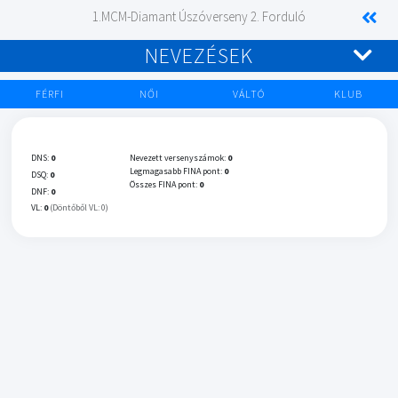
1.MCM-Diamant Úszóverseny 2. Forduló
NEVEZÉSEK
FÉRFI
NŐI
VÁLTÓ
KLUB
DNS:
0
Nevezett versenyszámok:
0
Legmagasabb FINA pont:
0
DSQ:
0
Összes FINA pont:
0
DNF:
0
VL:
0
(Döntőből VL: 0)