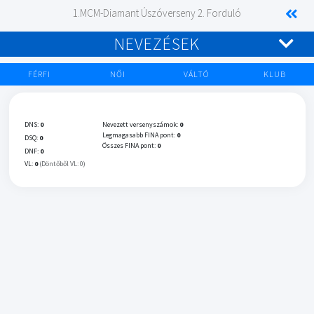
1.MCM-Diamant Úszóverseny 2. Forduló
NEVEZÉSEK
FÉRFI
NŐI
VÁLTÓ
KLUB
DNS:
0
Nevezett versenyszámok:
0
Legmagasabb FINA pont:
0
DSQ:
0
Összes FINA pont:
0
DNF:
0
VL:
0
(Döntőből VL: 0)