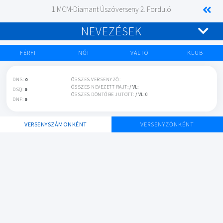
1.MCM-Diamant Úszóverseny 2. Forduló
NEVEZÉSEK
FÉRFI
NŐI
VÁLTÓ
KLUB
DNS:
0
ÖSSZES VERSENYZŐ:
ÖSSZES NEVEZETT RAJT:
/ VL:
DSQ:
0
ÖSSZES DÖNTŐBE JUTOTT:
/ VL: 0
DNF:
0
VERSENYSZÁMONKÉNT
VERSENYZŐNKÉNT