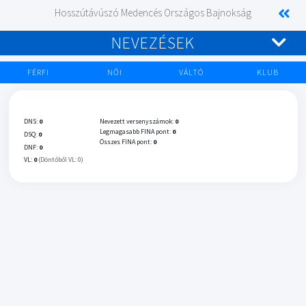
Hosszútávúszó Medencés Országos Bajnokság
NEVEZÉSEK
FÉRFI
NŐI
VÁLTÓ
KLUB
DNS:
0
Nevezett versenyszámok:
0
Legmagasabb FINA pont:
0
DSQ:
0
Összes FINA pont:
0
DNF:
0
VL:
0
(Döntőből VL: 0)