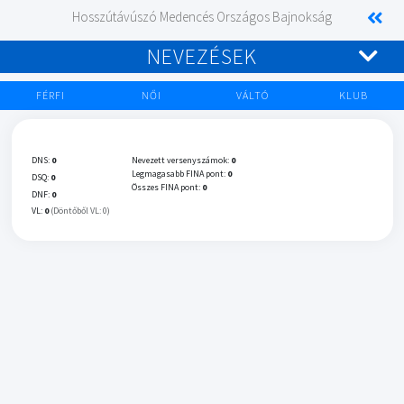
Hosszútávúszó Medencés Országos Bajnokság
NEVEZÉSEK
FÉRFI
NŐI
VÁLTÓ
KLUB
DNS:
0
Nevezett versenyszámok:
0
Legmagasabb FINA pont:
0
DSQ:
0
Összes FINA pont:
0
DNF:
0
VL:
0
(Döntőből VL: 0)