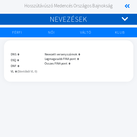
Hosszútávúszó Medencés Országos Bajnokság
NEVEZÉSEK
FÉRFI
NŐI
VÁLTÓ
KLUB
DNS:
0
Nevezett versenyszámok:
0
Legmagasabb FINA pont:
0
DSQ:
0
Összes FINA pont:
0
DNF:
0
VL:
0
(Döntőből VL: 0)