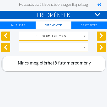
Hosszútávúszó Medencés Országos Bajnokság
EREDMÉNYEK
RAJTLISTA
EREDMÉNYEK
ÖSSZESÍTÉS
1. - 10000 M FÉRFI GYORS
Nincs még elérhető futameredmény