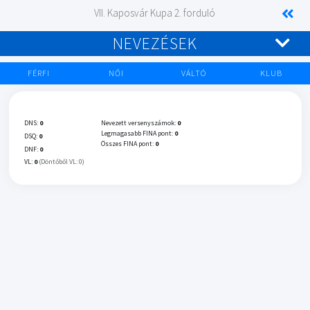
VII. Kaposvár Kupa 2. forduló
NEVEZÉSEK
FÉRFI
NŐI
VÁLTÓ
KLUB
DNS:
0
Nevezett versenyszámok:
0
Legmagasabb FINA pont:
0
DSQ:
0
Összes FINA pont:
0
DNF:
0
VL:
0
(Döntőből VL: 0)