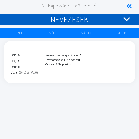
VII. Kaposvár Kupa 2. forduló
NEVEZÉSEK
FÉRFI
NŐI
VÁLTÓ
KLUB
DNS:
0
Nevezett versenyszámok:
0
Legmagasabb FINA pont:
0
DSQ:
0
Összes FINA pont:
0
DNF:
0
VL:
0
(Döntőből VL: 0)