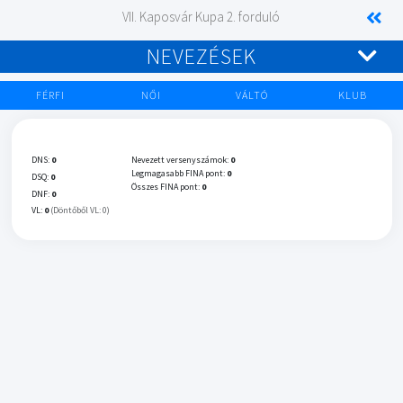
VII. Kaposvár Kupa 2. forduló
NEVEZÉSEK
FÉRFI
NŐI
VÁLTÓ
KLUB
DNS:
0
Nevezett versenyszámok:
0
Legmagasabb FINA pont:
0
DSQ:
0
Összes FINA pont:
0
DNF:
0
VL:
0
(Döntőből VL: 0)