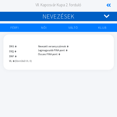
VII. Kaposvár Kupa 2. forduló
NEVEZÉSEK
FÉRFI
NŐI
VÁLTÓ
KLUB
DNS:
0
Nevezett versenyszámok:
0
Legmagasabb FINA pont:
0
DSQ:
0
Összes FINA pont:
0
DNF:
0
VL:
0
(Döntőből VL: 0)