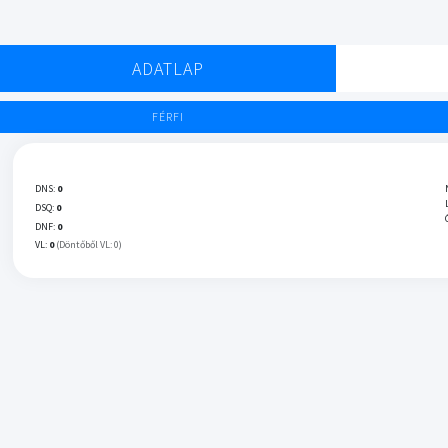
ADATLAP
FÉRFI
DNS:
0
DSQ:
0
DNF:
0
VL:
0
(Döntőből VL: 0)