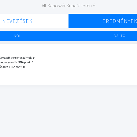
VII. Kaposvár Kupa 2. forduló
NEVEZÉSEK
EREDMÉNYE
NŐI
VÁLTÓ
Nevezett versenyszámok:
0
Legmagasabb FINA pont:
0
Összes FINA pont:
0