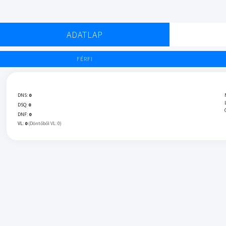
ADATLAP
FÉRFI
DNS:
0
DSQ:
0
DNF:
0
VL:
0
(Döntőből VL: 0)