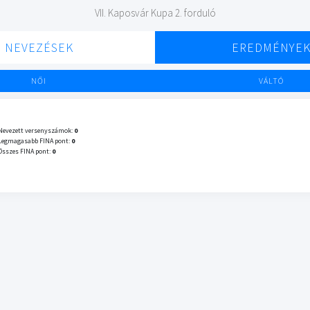
VII. Kaposvár Kupa 2. forduló
NEVEZÉSEK
EREDMÉNYE
NŐI
VÁLTÓ
Nevezett versenyszámok:
0
Legmagasabb FINA pont:
0
Összes FINA pont:
0