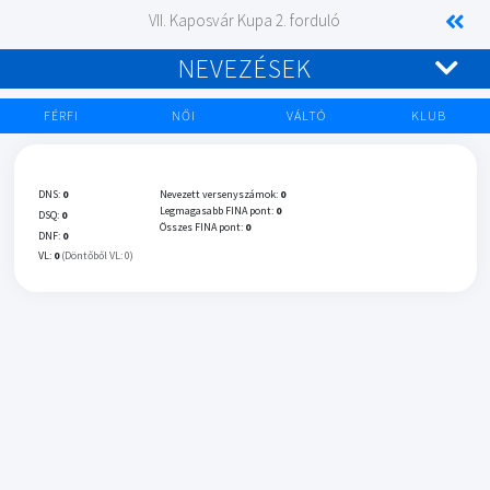
VII. Kaposvár Kupa 2. forduló
NEVEZÉSEK
FÉRFI
NŐI
VÁLTÓ
KLUB
DNS:
0
Nevezett versenyszámok:
0
Legmagasabb FINA pont:
0
DSQ:
0
Összes FINA pont:
0
DNF:
0
VL:
0
(Döntőből VL: 0)