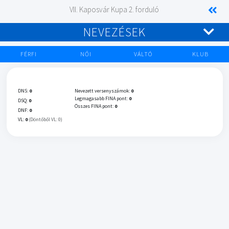
VII. Kaposvár Kupa 2. forduló
NEVEZÉSEK
FÉRFI
NŐI
VÁLTÓ
KLUB
DNS:
0
Nevezett versenyszámok:
0
Legmagasabb FINA pont:
0
DSQ:
0
Összes FINA pont:
0
DNF:
0
VL:
0
(Döntőből VL: 0)