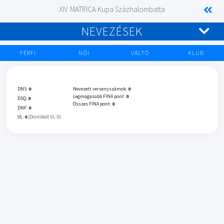
XIV. MATRICA Kupa Százhalombatta
NEVEZÉSEK
FÉRFI
NŐI
VÁLTÓ
KLUB
DNS:
0
Nevezett versenyszámok:
0
Legmagasabb FINA pont:
0
DSQ:
0
Összes FINA pont:
0
DNF:
0
VL:
0
(Döntőből VL: 0)