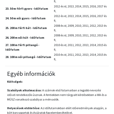
fi,
2012 és id, 2013, 2014, 2015, 2016, 2017 és
23. 50 m férfi gyors - Időfutam
fi,
2012 és id, 2013, 2014, 2015, 2016, 2017 és
24. 50 m női gyors - Időfutam
fi,
2008 és id, 2009, 2010, 2011, 2012, 2013 és
25. 200 m férfi hát - Időfutam
fi,
2008 és id, 2009, 2010, 2011, 2012, 2013 és
26. 200 m női hát - Időfutam
fi,
27. 100 m férfi pillangó -
2010 és id, 2011, 2012, 2013, 2014, 2015 és
Időfutam
fi,
2010 és id, 2011, 2012, 2013, 2014, 2015 és
28. 100 m női pillangó - Időfutam
fi,
Egyéb információk
Költségek:
Szabályok alkalmazása:
A számok első futamaiban a legjobb nevezési
idővel rendelkezők úsznak. A fentiekben nem tárgyalt kérdésekben a WA és a
MÚSZ vonatkozó szabályai a mérvadók.
Helyezések eldöntése:
Az időfutamokban elért időeredmények alapján, a
kiírt korcsoportok és évjáratok figyelembevételével.