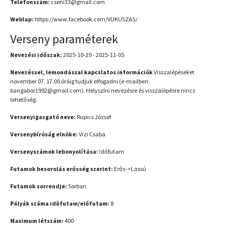
Telefonszám:
cseni33@gmail.com
Weblap:
https://www.facebook.com/VUKUSZAS/
Verseny paraméterek
Nevezési időszak:
2025-10-29 - 2025-11-05
Nevezéssel, lemondással kapcslatos információk
Visszalépéseket
november 07. 17.00 óráig tudjuk elfogadni (e-mailben:
bangabor1992@gmail.com). Helyszíni nevezésre és visszalépésre nincs
lehetőség.
Versenyigazgató neve:
Rupics József
Versenybíróság elnöke:
Vizi Csaba
Versenyszámok lebonyolítása:
Időfutam
Futamok besorolás erősség szerint:
Erős->Lassú
Futamok sorrendje:
Sorban
Pályák száma időfutam/előfutam:
8
Maximum létszám:
400