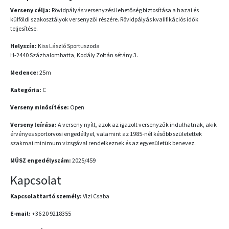
Verseny célja:
Rövidpályás versenyzési lehetőség biztosítása a hazai és
külföldi szakosztályok versenyzői részére. Rövidpályás kvalifikációs idők
teljesítése.
Helyszín:
Kiss László Sportuszoda
H-2440 Százhalombatta, Kodály Zoltán sétány 3.
Medence:
25m
Kategória:
C
Verseny minősítése:
Open
Verseny leírása:
A verseny nyílt, azok az igazolt versenyzők indulhatnak, akik
érvényes sportorvosi engedéllyel, valamint az 1985-nél később születettek
szakmai minimum vizsgával rendelkeznek és az egyesületük benevez.
MÚSZ engedélyszám:
2025/459
Kapcsolat
Kapcsolattartó személy:
Vizi Csaba
E-mail:
+36 20 9218355