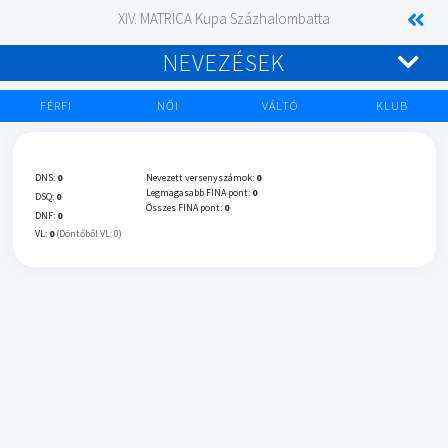
XIV. MATRICA Kupa Százhalombatta
NEVEZÉSEK
FÉRFI
NŐI
VÁLTÓ
KLUB
DNS:
0
Nevezett versenyszámok:
0
Legmagasabb FINA pont:
0
DSQ:
0
Összes FINA pont:
0
DNF:
0
VL:
0
(Döntőből VL: 0)