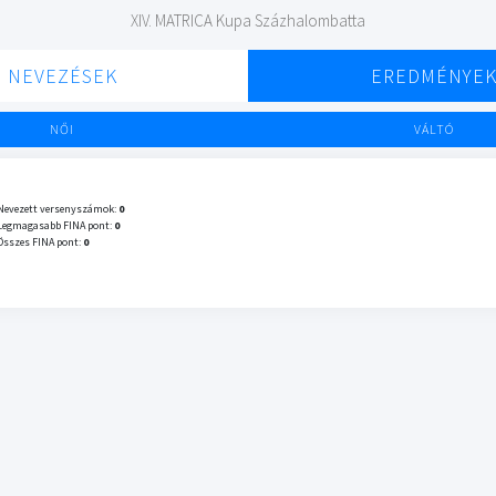
XIV. MATRICA Kupa Százhalombatta
NEVEZÉSEK
EREDMÉNYE
NŐI
VÁLTÓ
Nevezett versenyszámok:
0
Legmagasabb FINA pont:
0
Összes FINA pont:
0