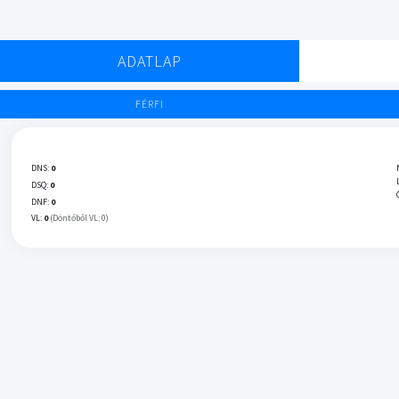
ADATLAP
FÉRFI
DNS:
0
DSQ:
0
DNF:
0
VL:
0
(Döntőből VL: 0)