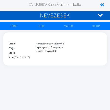
XIV. MATRICA Kupa Százhalombatta
NEVEZÉSEK
FÉRFI
NŐI
VÁLTÓ
KLUB
DNS:
0
Nevezett versenyszámok:
0
Legmagasabb FINA pont:
0
DSQ:
0
Összes FINA pont:
0
DNF:
0
VL:
0
(Döntőből VL: 0)