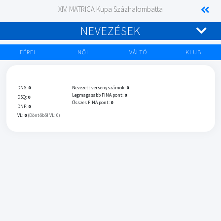
XIV. MATRICA Kupa Százhalombatta
NEVEZÉSEK
FÉRFI
NŐI
VÁLTÓ
KLUB
DNS:
0
Nevezett versenyszámok:
0
Legmagasabb FINA pont:
0
DSQ:
0
Összes FINA pont:
0
DNF:
0
VL:
0
(Döntőből VL: 0)