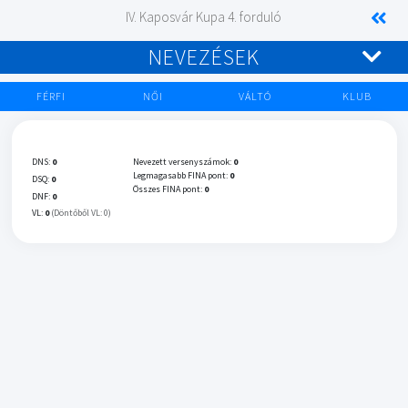
IV. Kaposvár Kupa 4. forduló
NEVEZÉSEK
FÉRFI
NŐI
VÁLTÓ
KLUB
DNS:
0
Nevezett versenyszámok:
0
Legmagasabb FINA pont:
0
DSQ:
0
Összes FINA pont:
0
DNF:
0
VL:
0
(Döntőből VL: 0)