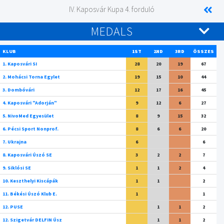
IV. Kaposvár Kupa 4. forduló
MEDALS
KLUB
1ST
2ND
3RD
ÖSSZES
1. Kaposvári SI
28
20
19
67
2. Mohácsi Torna Egylet
19
15
10
44
3. Dombóvári
12
17
16
45
4. Kaposvári "Adorján"
9
12
6
27
5. NivoMed Egyesület
8
9
15
32
6. Pécsi Sport Nonprof.
8
6
6
20
7. Ukrajna
6
6
8. Kaposvári Úszó SE
3
2
2
7
9. Siklósi SE
1
1
2
4
10. Keszthelyi Kiscápák
1
1
2
11. Békési Úszó Klub E.
1
1
12. PUSE
1
1
2
12. Szigetvár DELFIN Úsz
1
1
2