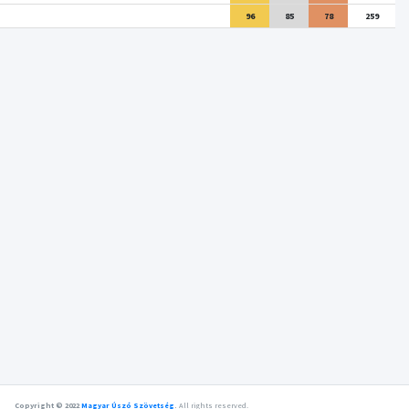
96
85
78
259
Copyright © 2022
Magyar Úszó Szövetség
.
All rights reserved.