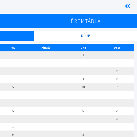
K
ÉREMTÁBLA
KLUB
VL
Finals
DNS
DSQ
1
2
3
2
5
10
7
5
6
2
3
1
9
2