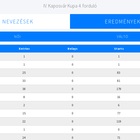
IV. Kaposvár Kupa 4. forduló
NEVEZÉSEK
EREDMÉNYE
NŐI
VÁLTÓ
Entries
Relays
Starts
1
0
1
1
0
1
25
0
83
33
0
81
38
0
179
8
0
16
2
0
6
15
0
77
22
0
119
1
0
0
24
0
71