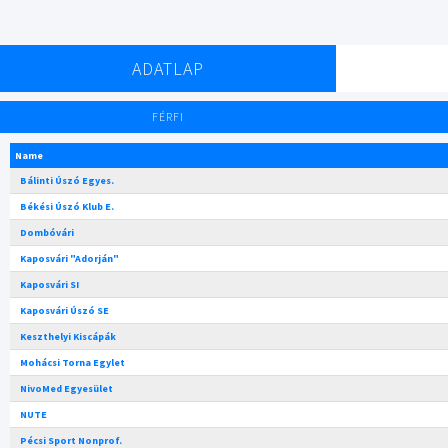
ADATLAP
FÉRFI
Name
Bálinti Úszó Egyes.
Békési Úszó Klub E.
Dombóvári
Kaposvári "Adorján"
Kaposvári SI
Kaposvári Úszó SE
Keszthelyi Kiscápák
Mohácsi Torna Egylet
NivoMed Egyesület
NUTE
Pécsi Sport Nonprof.