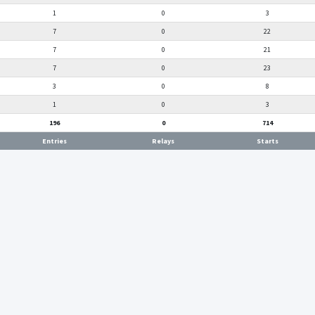
1
0
3
7
0
22
7
0
21
7
0
23
3
0
8
1
0
3
196
0
714
Entries
Relays
Starts