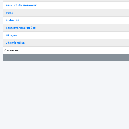
Pécsi Vörös MeteorSK
PUSE
Siklósi SE
Szigetvár DELFIN Úsz
Ukrajna
Váci Vízmű SE
Összesen: