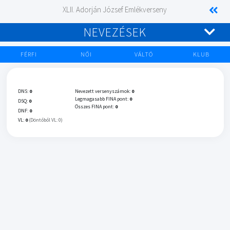
XLII. Adorján József Emlékverseny
NEVEZÉSEK
FÉRFI
NŐI
VÁLTÓ
KLUB
DNS:
0
Nevezett versenyszámok:
0
Legmagasabb FINA pont:
0
DSQ:
0
Összes FINA pont:
0
DNF:
0
VL:
0
(Döntőből VL: 0)