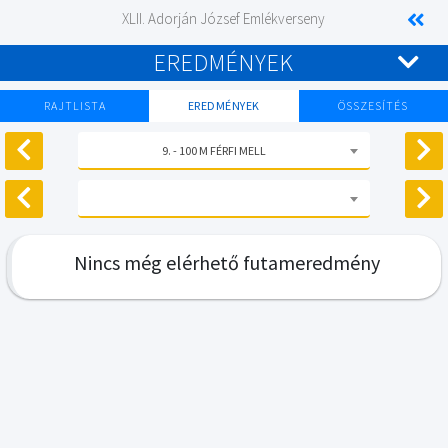
XLII. Adorján József Emlékverseny
EREDMÉNYEK
RAJTLISTA
EREDMÉNYEK
ÖSSZESÍTÉS
9. - 100 M FÉRFI MELL
Nincs még elérhető futameredmény