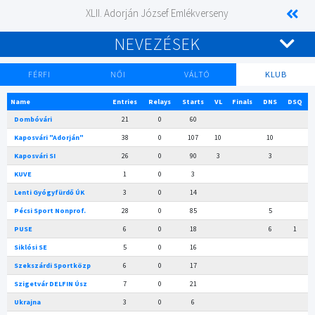
XLII. Adorján József Emlékverseny
NEVEZÉSEK
FÉRFI
NŐI
VÁLTÓ
KLUB
Name
Entries
Relays
Starts
VL
Finals
DNS
DSQ
Dombóvári
21
0
60
Kaposvári "Adorján"
38
0
107
10
10
Kaposvári SI
26
0
90
3
3
KUVE
1
0
3
Lenti Gyógyfürdő ÚK
3
0
14
Pécsi Sport Nonprof.
28
0
85
5
PUSE
6
0
18
6
1
Siklósi SE
5
0
16
Szekszárdi Sportközp
6
0
17
Szigetvár DELFIN Úsz
7
0
21
Ukrajna
3
0
6