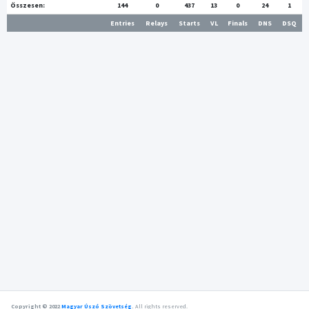
Összesen:
144
0
437
13
0
24
1
Entries
Relays
Starts
VL
Finals
DNS
DSQ
Copyright © 2022
Magyar Úszó Szövetség
.
All rights reserved.