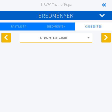
III. BVSC Tavaszi Kupa
EREDMÉNYEK
RAJTLISTA
EREDMÉNYEK
ÖSSZESÍTÉS
4. - 100 M FÉRFI GYORS