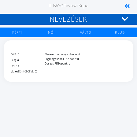
III. BVSC Tavaszi Kupa
NEVEZÉSEK
FÉRFI
NŐI
VÁLTÓ
KLUB
DNS:
0
Nevezett versenyszámok:
0
Legmagasabb FINA pont:
0
DSQ:
0
Összes FINA pont:
0
DNF:
0
VL:
0
(Döntőből VL: 0)