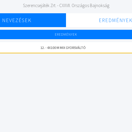
Szerencsejáték Zrt. - CXXVII. Országos Bajnokság
NEVEZÉSEK
EREDMÉNYE
EREDMÉNYEK
12. - 4X100 M MIX GYORSVÁLTÓ