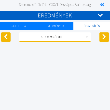
Szerencsejáték Zrt. - CXXVII. Országos Bajnokság
EREDMÉNYEK
RAJTLISTA
EREDMÉNYEK
ÖSSZESÍTÉS
6. - 100 M NŐI MELL