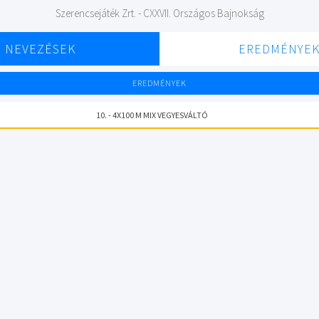
Szerencsejáték Zrt. - CXXVII. Országos Bajnokság
NEVEZÉSEK
EREDMÉNYE
EREDMÉNYEK
10. - 4X100 M MIX VEGYESVÁLTÓ