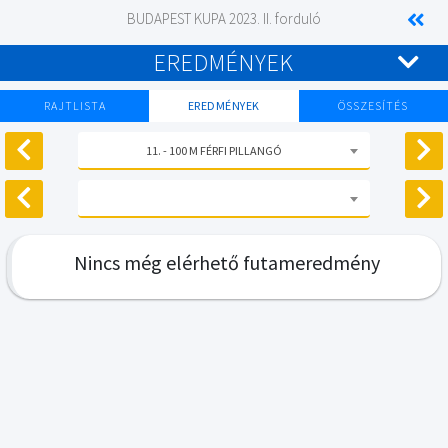
BUDAPEST KUPA 2023. II. forduló
EREDMÉNYEK
RAJTLISTA
EREDMÉNYEK
ÖSSZESÍTÉS
11. - 100 M FÉRFI PILLANGÓ
Nincs még elérhető futameredmény