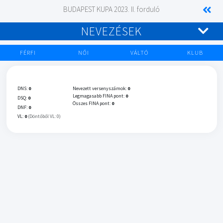
BUDAPEST KUPA 2023. II. forduló
NEVEZÉSEK
FÉRFI
NŐI
VÁLTÓ
KLUB
DNS:
0
Nevezett versenyszámok:
0
Legmagasabb FINA pont:
0
DSQ:
0
Összes FINA pont:
0
DNF:
0
VL:
0
(Döntőből VL: 0)