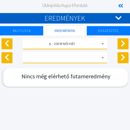
Utánpólás Kupa II forduló
EREDMÉNYEK
RAJTLISTA
EREDMÉNYEK
ÖSSZESÍTÉS
6. - 200 M NŐI HÁT
Nincs még elérhető futameredmény