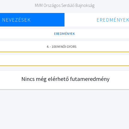
MVM Országos Serdülő Bajnokság
NEVEZÉSEK
EREDMÉNYE
EREDMÉNYEK
4. - 100 M NŐI GYORS
Nincs még elérhető futameredmény