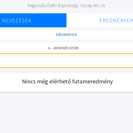
Regionális Delfin Bajnokság - Közép-Mo. I-II.
NEVEZÉSEK
EREDMÉNYE
EREDMÉNYEK
6. - 400 M NŐI GYORS
Nincs még elérhető futameredmény