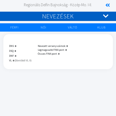
Regionális Delfin Bajnokság - Közép-Mo. I-II.
NEVEZÉSEK
FÉRFI
NŐI
VÁLTÓ
KLUB
DNS:
0
Nevezett versenyszámok:
0
Legmagasabb FINA pont:
0
DSQ:
0
Összes FINA pont:
0
DNF:
0
VL:
0
(Döntőből VL: 0)