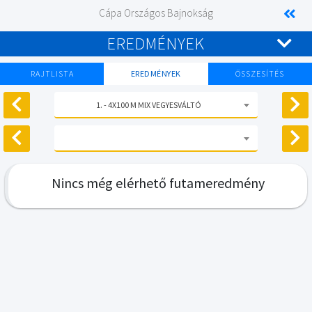
Cápa Országos Bajnokság
EREDMÉNYEK
RAJTLISTA
EREDMÉNYEK
ÖSSZESÍTÉS
1. - 4X100 M MIX VEGYESVÁLTÓ
Nincs még elérhető futameredmény