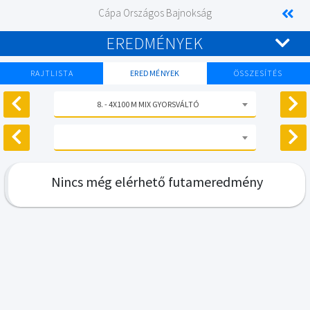
Cápa Országos Bajnokság
EREDMÉNYEK
RAJTLISTA
EREDMÉNYEK
ÖSSZESÍTÉS
8. - 4X100 M MIX GYORSVÁLTÓ
Nincs még elérhető futameredmény