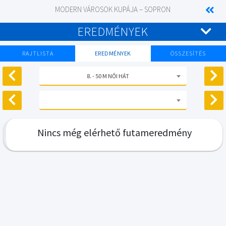
MODERN VÁROSOK KUPÁJA – SOPRON
EREDMÉNYEK
RAJTLISTA
EREDMÉNYEK
ÖSSZESÍTÉS
8. - 50 M NŐI HÁT
Nincs még elérhető futameredmény