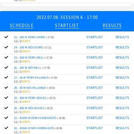
2022.07.08. SESSION 6 - 17:00
SCHEDULE
STARTLIST
RESULTS
STARTLIST
RESULTS
23.- 200 M FÉRFI GYORS
(~17:00)
1-2. / 2
DÖNTŐ
STARTLIST
RESULTS
24.- 200 M NŐI GYORS
(~17:11)
1-2. / 2
DÖNTŐ
STARTLIST
RESULTS
25.- 200 M FÉRFI MELL
(~17:29)
1-2. / 2
DÖNTŐ
STARTLIST
RESULTS
26.- 200 M NŐI MELL
(~17:40)
1-1. / 1
DÖNTŐ
STARTLIST
RESULTS
27.- 50 M FÉRFI PILLANGÓ
(~17:58)
1-2. / 2
DÖNTŐ
STARTLIST
RESULTS
28.- 50 M NŐI PILLANGÓ
(~18:03)
1-2. / 2
DÖNTŐ
STARTLIST
RESULTS
29.- 400 M FÉRFI VEGYES
(~18:15)
1-1. / 1
DÖNTŐ
STARTLIST
RESULTS
30.- 400 M NŐI VEGYES
(~18:23)
1-1. / 1
DÖNTŐ
STARTLIST
RESULTS
31.- 4X100 M FÉRFI GYORSVÁLTÓ
(~18:38)
1-1. / 1
DÖNTŐ
STARTLIST
RESULTS
32.- 4X100 M NŐI GYORSVÁLTÓ
(~18:46)
1-1. / 1
DÖNTŐ