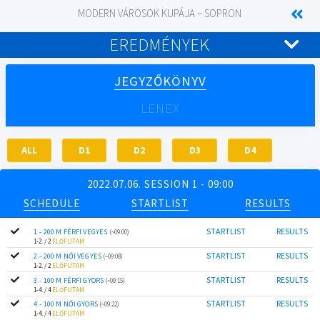
MODERN VÁROSOK KUPÁJA – SOPRON
EREDMÉNYEK
JEGYZŐKÖNYV
LENEX
ALL
D1
D2
D3
D4
2022.07.06. SESSION 1 - 09:00
SCHEDULE
STARTLIST
RESULTS
STARTLIST
RESULTS
1.- 200 M FÉRFI VEGYES
(~09:00)
1-2. / 2
ELŐFUTAM
STARTLIST
RESULTS
2.- 200 M NŐI VEGYES
(~09:08)
1-2. / 2
ELŐFUTAM
STARTLIST
RESULTS
3.- 100 M FÉRFI GYORS
(~09:15)
1-4. / 4
ELŐFUTAM
STARTLIST
RESULTS
4.- 100 M NŐI GYORS
(~09:22)
1-4. / 4
ELŐFUTAM