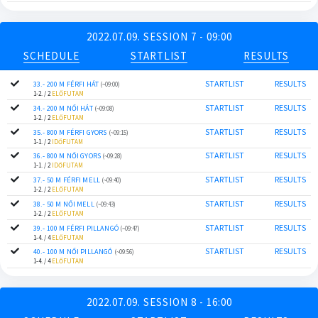
2022.07.09. SESSION 7 - 09:00
SCHEDULE
STARTLIST
RESULTS
STARTLIST
RESULTS
33.- 200 M FÉRFI HÁT
(~09:00)
1-2. / 2
ELŐFUTAM
STARTLIST
RESULTS
34.- 200 M NŐI HÁT
(~09:08)
1-2. / 2
ELŐFUTAM
STARTLIST
RESULTS
35.- 800 M FÉRFI GYORS
(~09:15)
1-1. / 2
IDŐFUTAM
STARTLIST
RESULTS
36.- 800 M NŐI GYORS
(~09:28)
1-1. / 2
IDŐFUTAM
STARTLIST
RESULTS
37.- 50 M FÉRFI MELL
(~09:40)
1-2. / 2
ELŐFUTAM
STARTLIST
RESULTS
38.- 50 M NŐI MELL
(~09:43)
1-2. / 2
ELŐFUTAM
STARTLIST
RESULTS
39.- 100 M FÉRFI PILLANGÓ
(~09:47)
1-4. / 4
ELŐFUTAM
STARTLIST
RESULTS
40.- 100 M NŐI PILLANGÓ
(~09:56)
1-4. / 4
ELŐFUTAM
2022.07.09. SESSION 8 - 16:00