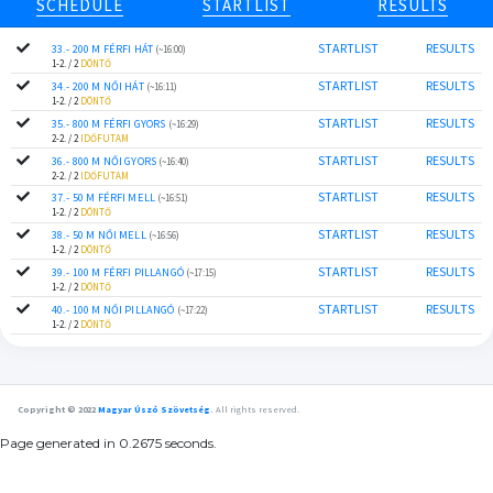
SCHEDULE
STARTLIST
RESULTS
STARTLIST
RESULTS
33.- 200 M FÉRFI HÁT
(~16:00)
1-2. / 2
DÖNTŐ
STARTLIST
RESULTS
34.- 200 M NŐI HÁT
(~16:11)
1-2. / 2
DÖNTŐ
STARTLIST
RESULTS
35.- 800 M FÉRFI GYORS
(~16:29)
2-2. / 2
IDŐFUTAM
STARTLIST
RESULTS
36.- 800 M NŐI GYORS
(~16:40)
2-2. / 2
IDŐFUTAM
STARTLIST
RESULTS
37.- 50 M FÉRFI MELL
(~16:51)
1-2. / 2
DÖNTŐ
STARTLIST
RESULTS
38.- 50 M NŐI MELL
(~16:56)
1-2. / 2
DÖNTŐ
STARTLIST
RESULTS
39.- 100 M FÉRFI PILLANGÓ
(~17:15)
1-2. / 2
DÖNTŐ
STARTLIST
RESULTS
40.- 100 M NŐI PILLANGÓ
(~17:22)
1-2. / 2
DÖNTŐ
Copyright © 2022
Magyar Úszó Szövetség
.
All rights reserved.
Page generated in 0.2675 seconds.