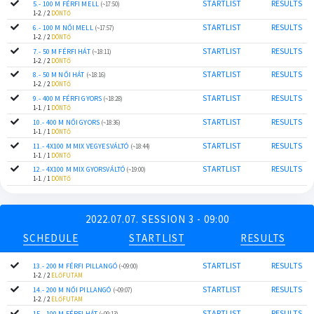
STARTLIST
RESULTS
5.- 100 M FÉRFI MELL
(~17:50)
1-2. / 2
DÖNTŐ
STARTLIST
RESULTS
6.- 100 M NŐI MELL
(~17:57)
1-2. / 2
DÖNTŐ
STARTLIST
RESULTS
7.- 50 M FÉRFI HÁT
(~18:11)
1-2. / 2
DÖNTŐ
STARTLIST
RESULTS
8.- 50 M NŐI HÁT
(~18:16)
1-2. / 2
DÖNTŐ
STARTLIST
RESULTS
9.- 400 M FÉRFI GYORS
(~18:28)
1-1. / 1
DÖNTŐ
STARTLIST
RESULTS
10.- 400 M NŐI GYORS
(~18:36)
1-1. / 1
DÖNTŐ
STARTLIST
RESULTS
11.- 4X100 M MIX VEGYESVÁLTÓ
(~18:44)
1-1. / 1
DÖNTŐ
STARTLIST
RESULTS
12.- 4X100 M MIX GYORSVÁLTÓ
(~19:00)
1-1. / 1
DÖNTŐ
2022.07.07. SESSION 3 - 09:00
SCHEDULE
STARTLIST
RESULTS
STARTLIST
RESULTS
13.- 200 M FÉRFI PILLANGÓ
(~09:00)
1-2. / 2
ELŐFUTAM
STARTLIST
RESULTS
14.- 200 M NŐI PILLANGÓ
(~09:07)
1-2. / 2
ELŐFUTAM
STARTLIST
RESULTS
15.- 100 M FÉRFI HÁT
(~09:13)