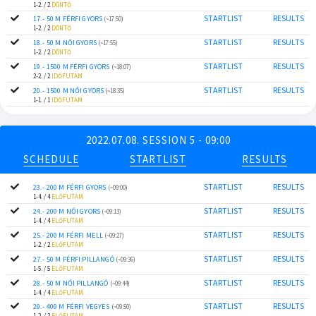
1-2. / 2
DÖNTŐ
STARTLIST
RESULTS
17.- 50 M FÉRFI GYORS
(~17:50)
1-2. / 2
DÖNTŐ
STARTLIST
RESULTS
18.- 50 M NŐI GYORS
(~17:55)
1-2. / 2
DÖNTŐ
STARTLIST
RESULTS
19.- 1500 M FÉRFI GYORS
(~18:07)
2-2. / 2
IDŐFUTAM
STARTLIST
RESULTS
20.- 1500 M NŐI GYORS
(~18:35)
1-1. / 1
IDŐFUTAM
2022.07.08. SESSION 5 - 09:00
SCHEDULE
STARTLIST
RESULTS
STARTLIST
RESULTS
23.- 200 M FÉRFI GYORS
(~09:00)
1-4. / 4
ELŐFUTAM
STARTLIST
RESULTS
24.- 200 M NŐI GYORS
(~09:13)
1-4. / 4
ELŐFUTAM
STARTLIST
RESULTS
25.- 200 M FÉRFI MELL
(~09:27)
1-2. / 2
ELŐFUTAM
STARTLIST
RESULTS
27.- 50 M FÉRFI PILLANGÓ
(~09:36)
1-5. / 5
ELŐFUTAM
STARTLIST
RESULTS
28.- 50 M NŐI PILLANGÓ
(~09:44)
1-4. / 4
ELŐFUTAM
STARTLIST
RESULTS
29.- 400 M FÉRFI VEGYES
(~09:50)
1-2. / 2
ELŐFUTAM