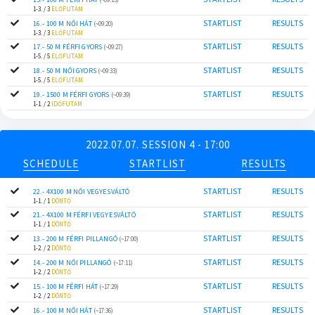
1-3. / 3
ELŐFUTAM
STARTLIST
RESULTS
16.- 100 M NŐI HÁT
(~09:20)
1-3. / 3
ELŐFUTAM
STARTLIST
RESULTS
17.- 50 M FÉRFI GYORS
(~09:27)
1-5. / 5
ELŐFUTAM
STARTLIST
RESULTS
18.- 50 M NŐI GYORS
(~09:33)
1-5. / 5
ELŐFUTAM
STARTLIST
RESULTS
19.- 1500 M FÉRFI GYORS
(~09:39)
1-1. / 2
IDŐFUTAM
2022.07.07. SESSION 4 - 17:00
SCHEDULE
STARTLIST
RESULTS
STARTLIST
RESULTS
22.- 4X100 M NŐI VEGYESVÁLTÓ
1-1. / 1
DÖNTŐ
STARTLIST
RESULTS
21.- 4X100 M FÉRFI VEGYESVÁLTÓ
1-1. / 1
DÖNTŐ
STARTLIST
RESULTS
13.- 200 M FÉRFI PILLANGÓ
(~17:00)
1-2. / 2
DÖNTŐ
STARTLIST
RESULTS
14.- 200 M NŐI PILLANGÓ
(~17:11)
1-2. / 2
DÖNTŐ
STARTLIST
RESULTS
15.- 100 M FÉRFI HÁT
(~17:29)
1-2. / 2
DÖNTŐ
STARTLIST
RESULTS
16.- 100 M NŐI HÁT
(~17:36)