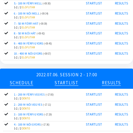
STARTLIST
RESULTS
5.- 100 M FÉRFI MELL
(~09:30)
1-2. / 2
ELŐFUTAM
STARTLIST
RESULTS
6.- 100 M NŐI MELL
(~09:34)
1-2. / 2
ELŐFUTAM
STARTLIST
RESULTS
7.- 50 M FÉRFI HÁT
(~09:39)
1-2. / 2
ELŐFUTAM
STARTLIST
RESULTS
8.- 50 M NŐI HÁT
(~09:42)
1-2. / 2
ELŐFUTAM
STARTLIST
RESULTS
9.- 400 M FÉRFI GYORS
(~09:45)
1-2. / 2
ELŐFUTAM
STARTLIST
RESULTS
10.- 400 M NŐI GYORS
(~09:57)
1-2. / 2
ELŐFUTAM
2022.07.06. SESSION 2 - 17:00
SCHEDULE
STARTLIST
RESULTS
STARTLIST
RESULTS
1.- 200 M FÉRFI VEGYES
(~17:00)
1-2. / 2
DÖNTŐ
STARTLIST
RESULTS
2.- 200 M NŐI VEGYES
(~17:11)
1-2. / 2
DÖNTŐ
STARTLIST
RESULTS
3.- 100 M FÉRFI GYORS
(~17:29)
1-2. / 2
DÖNTŐ
STARTLIST
RESULTS
4.- 100 M NŐI GYORS
(~17:36)
1-2. / 2
DÖNTŐ