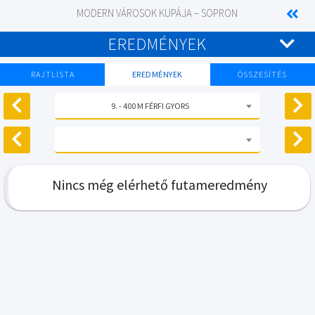
MODERN VÁROSOK KUPÁJA – SOPRON
EREDMÉNYEK
RAJTLISTA
EREDMÉNYEK
ÖSSZESÍTÉS
9. - 400 M FÉRFI GYORS
Nincs még elérhető futameredmény