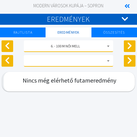
MODERN VÁROSOK KUPÁJA – SOPRON
EREDMÉNYEK
RAJTLISTA
EREDMÉNYEK
ÖSSZESÍTÉS
6. - 100 M NŐI MELL
Nincs még elérhető futameredmény