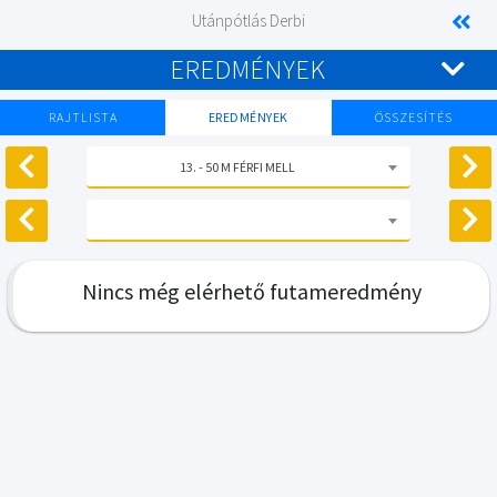
Utánpótlás Derbi
EREDMÉNYEK
RAJTLISTA
EREDMÉNYEK
ÖSSZESÍTÉS
13. - 50 M FÉRFI MELL
Nincs még elérhető futameredmény