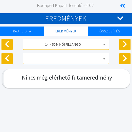
Budapest Kupa II. forduló - 2022.
EREDMÉNYEK
RAJTLISTA
EREDMÉNYEK
ÖSSZESÍTÉS
14. - 50 M NŐI PILLANGÓ
Nincs még elérhető futameredmény