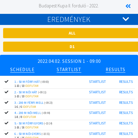
Budapest Kupa II. forduló - 2022.
EREDMÉNYEK
ALL
D1
2022.04.02. SESSION 1 - 09:00
SCHEDULE
STARTLIST
RESULTS
STARTLIST
RESULTS
1.- 50 M FÉRFI HÁT
(~09:00)
1-10. / 10
IDŐFUTAM
STARTLIST
RESULTS
2.- 50 M NŐI HÁT
(~09:11)
1-10. / 10
IDŐFUTAM
STARTLIST
RESULTS
3.- 200 M FÉRFI MELL
(~09:23)
1-6. / 6
IDŐFUTAM
STARTLIST
RESULTS
4.- 200 M NŐI MELL
(~09:44)
1-8. / 8
IDŐFUTAM
STARTLIST
RESULTS
5.- 50 M FÉRFI GYORS
(~10:14)
1-16. / 16
IDŐFUTAM
STARTLIST
RESULTS
6.- 50 M NŐI GYORS
(~10:31)
1-16. / 16
IDŐFUTAM