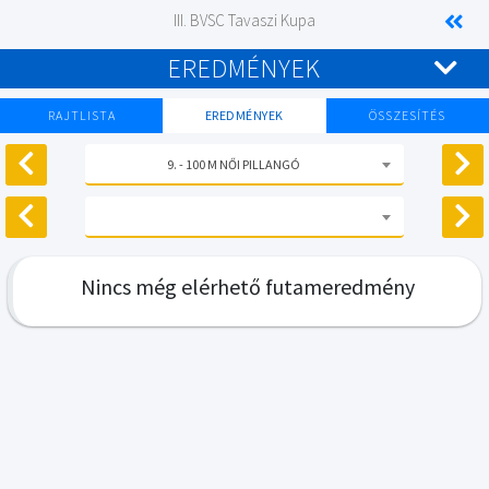
III. BVSC Tavaszi Kupa
EREDMÉNYEK
RAJTLISTA
EREDMÉNYEK
ÖSSZESÍTÉS
9. - 100 M NŐI PILLANGÓ
Nincs még elérhető futameredmény