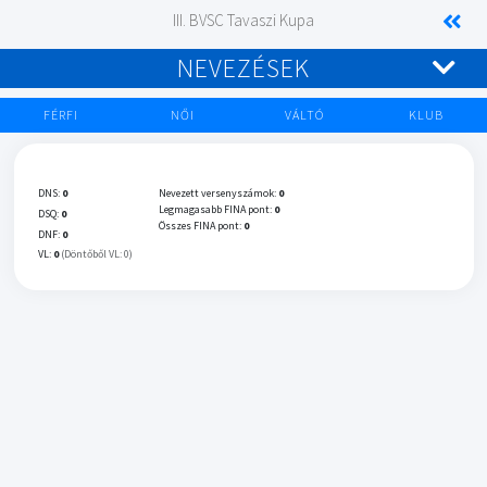
III. BVSC Tavaszi Kupa
NEVEZÉSEK
FÉRFI
NŐI
VÁLTÓ
KLUB
DNS:
0
Nevezett versenyszámok:
0
Legmagasabb FINA pont:
0
DSQ:
0
Összes FINA pont:
0
DNF:
0
VL:
0
(Döntőből VL: 0)